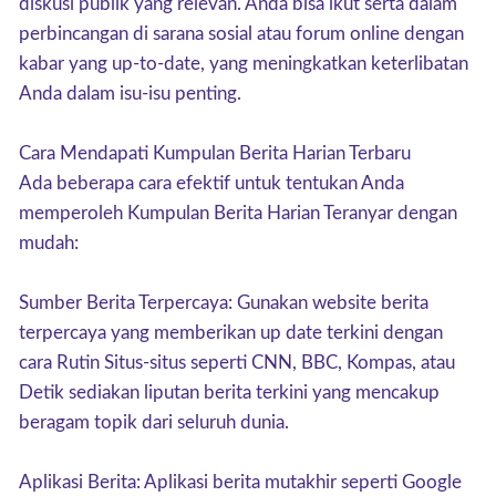
diskusi publik yang relevan. Anda bisa ikut serta dalam
perbincangan di sarana sosial atau forum online dengan
kabar yang up-to-date, yang meningkatkan keterlibatan
Anda dalam isu-isu penting.
Cara Mendapati Kumpulan Berita Harian Terbaru
Ada beberapa cara efektif untuk tentukan Anda
memperoleh Kumpulan Berita Harian Teranyar dengan
mudah:
Sumber Berita Terpercaya: Gunakan website berita
terpercaya yang memberikan up date terkini dengan
cara Rutin Situs-situs seperti CNN, BBC, Kompas, atau
Detik sediakan liputan berita terkini yang mencakup
beragam topik dari seluruh dunia.
Aplikasi Berita: Aplikasi berita mutakhir seperti Google