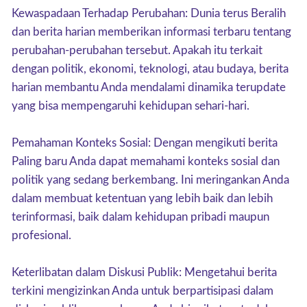
Kewaspadaan Terhadap Perubahan: Dunia terus Beralih
dan berita harian memberikan informasi terbaru tentang
perubahan-perubahan tersebut. Apakah itu terkait
dengan politik, ekonomi, teknologi, atau budaya, berita
harian membantu Anda mendalami dinamika terupdate
yang bisa mempengaruhi kehidupan sehari-hari.
Pemahaman Konteks Sosial: Dengan mengikuti berita
Paling baru Anda dapat memahami konteks sosial dan
politik yang sedang berkembang. Ini meringankan Anda
dalam membuat ketentuan yang lebih baik dan lebih
terinformasi, baik dalam kehidupan pribadi maupun
profesional.
Keterlibatan dalam Diskusi Publik: Mengetahui berita
terkini mengizinkan Anda untuk berpartisipasi dalam