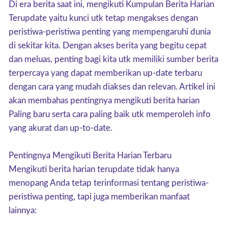
Di era berita saat ini, mengikuti Kumpulan Berita Harian
Terupdate yaitu kunci utk tetap mengakses dengan
peristiwa-peristiwa penting yang mempengaruhi dunia
di sekitar kita. Dengan akses berita yang begitu cepat
dan meluas, penting bagi kita utk memiliki sumber berita
terpercaya yang dapat memberikan up-date terbaru
dengan cara yang mudah diakses dan relevan. Artikel ini
akan membahas pentingnya mengikuti berita harian
Paling baru serta cara paling baik utk memperoleh info
yang akurat dan up-to-date.
Pentingnya Mengikuti Berita Harian Terbaru
Mengikuti berita harian terupdate tidak hanya
menopang Anda tetap terinformasi tentang peristiwa-
peristiwa penting, tapi juga memberikan manfaat
lainnya: