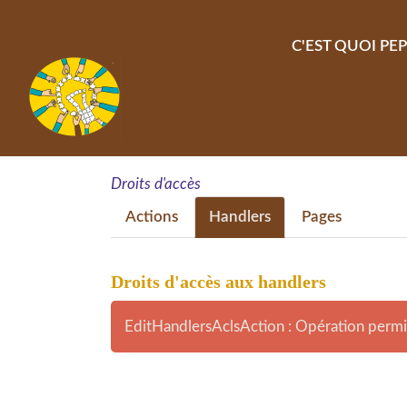
Aller au contenu principal
C'EST QUOI PEP
Droits d'accès
Actions
Handlers
Pages
Droits d'accès aux handlers
EditHandlersAclsAction : Opération permi