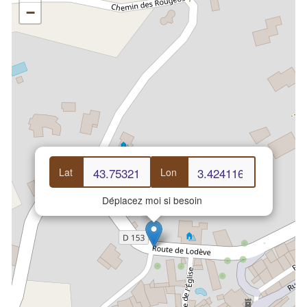
−
Lat
Lon
Déplacez moi si besoin