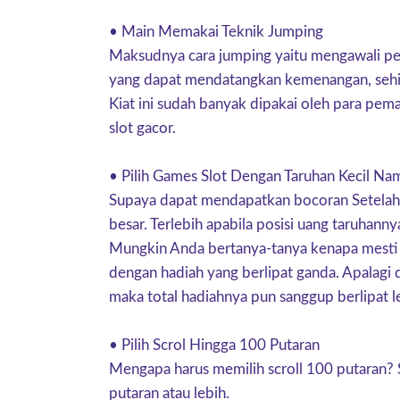
• Main Memakai Teknik Jumping
Maksudnya cara jumping yaitu mengawali perm
yang dapat mendatangkan kemenangan, sehingg
Kiat ini sudah banyak dipakai oleh para pem
slot gacor.
• Pilih Games Slot Dengan Taruhan Kecil Na
Supaya dapat mendapatkan bocoran Setelah it
besar. Terlebih apabila posisi uang taruhann
Mungkin Anda bertanya-tanya kenapa mesti
dengan hadiah yang berlipat ganda. Apalagi
maka total hadiahnya pun sanggup berlipat le
• Pilih Scrol Hingga 100 Putaran
Mengapa harus memilih scroll 100 putaran? S
putaran atau lebih.