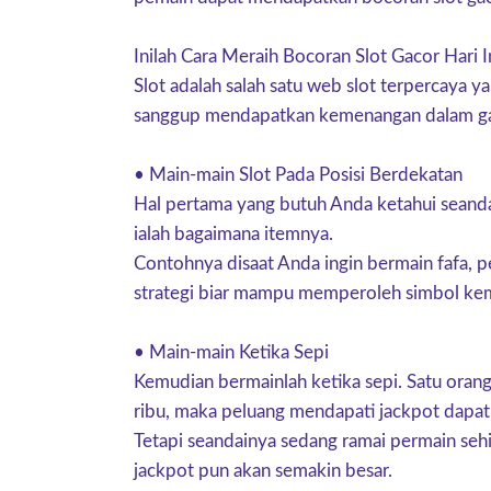
Inilah Cara Meraih Bocoran Slot Gacor Hari I
Slot adalah salah satu web slot terpercaya y
sanggup mendapatkan kemenangan dalam games
• Main-main Slot Pada Posisi Berdekatan
Hal pertama yang butuh Anda ketahui seandain
ialah bagaimana itemnya.
Contohnya disaat Anda ingin bermain fafa, 
strategi biar mampu memperoleh simbol kem
• Main-main Ketika Sepi
Kemudian bermainlah ketika sepi. Satu oran
ribu, maka peluang mendapati jackpot dapat 
Tetapi seandainya sedang ramai permain seh
jackpot pun akan semakin besar.