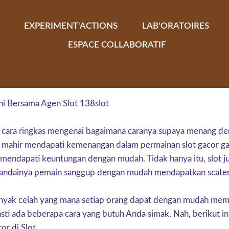
EXPERIMENT'ACTIONS
LAB'ORATOIRES
ESPACE COLLABORATIF
Ini Bersama Agen Slot 138slot
 cara ringkas mengenai bagaimana caranya supaya menang den
 mahir mendapati kemenangan dalam permainan slot gacor g
 mendapati keuntungan dengan mudah. Tidak hanya itu, slot 
andainya pemain sanggup dengan mudah mendapatkan scater
anyak celah yang mana setiap orang dapat dengan mudah mem
sti ada beberapa cara yang butuh Anda simak. Nah, berikut i
r di Slot.