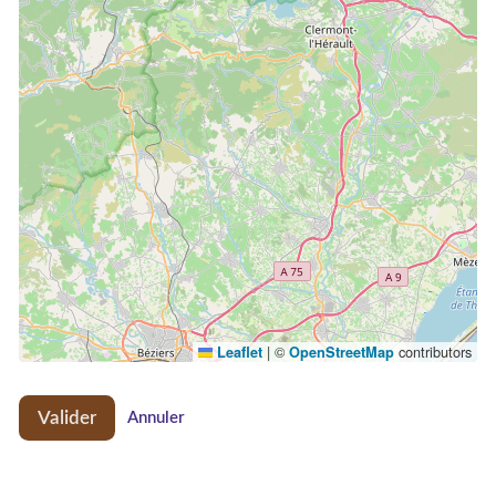
|
©
contributors
Leaflet
OpenStreetMap
Valider
Annuler