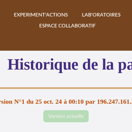
EXPERIMENT'ACTIONS
LAB'ORATOIRES
ESPACE COLLABORATIF
Historique de la p
sion N°1 du 25 oct. 24 à 00:10 par 196.247.161
Version actuelle