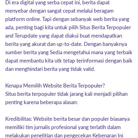
Di era digital yang serba cepat ini, berita dapat
menyebar dengan sangat cepat melalui beragam
platform online. Tapi dengan sebanyak web berita yang
ada, penting bagi kita untuk pilih Situs Berita Terpopuler
and Terupdate yang dapat diakui buat mendapatkan
berita yang akurat dan up-to-date. Dengan banyaknya
sumber berita yang Sedia mengetahui mana yang terbaik
dapat membantu kita utk tetap terinformasi dengan baik
dan menghindari berita yang tidak valid.
Kenapa Memilih Website Berita Terpopuler?
Situs berita terpopuler tidak jarang kali menjadi pilihan
penting karena beberapa alasan:
Kredibilitas: Website berita besar dan populer biasanya
memiliki tim jurnalis profesional yang terlatih dalam
melakukan penelitian dan pengecekan Kebenaran Ini