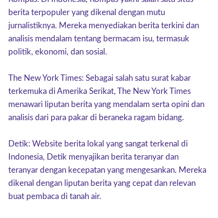
berita terpopuler yang dikenal dengan mutu
jurnalistiknya. Mereka menyediakan berita terkini dan
analisis mendalam tentang bermacam isu, termasuk
politik, ekonomi, dan sosial.
The New York Times: Sebagai salah satu surat kabar
terkemuka di Amerika Serikat, The New York Times
menawari liputan berita yang mendalam serta opini dan
analisis dari para pakar di beraneka ragam bidang.
Detik: Website berita lokal yang sangat terkenal di
Indonesia, Detik menyajikan berita teranyar dan
teranyar dengan kecepatan yang mengesankan. Mereka
dikenal dengan liputan berita yang cepat dan relevan
buat pembaca di tanah air.