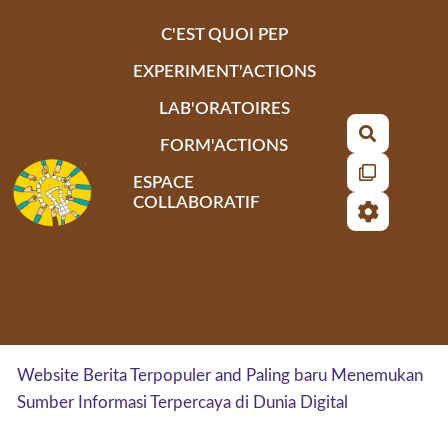
Aller au contenu principal
C'EST QUOI PEP
EXPERIMENT'ACTIONS
LAB'ORATOIRES
Recherch
FORM'ACTIONS
ESPACE
COLLABORATIF
Website Berita Terpopuler and Paling baru Menemukan
Sumber Informasi Terpercaya di Dunia Digital