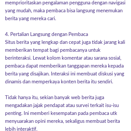
memprioritaskan pengalaman pengguna dengan navigasi
yang mudah, maka pembaca bisa langsung menemukan
berita yang mereka cari.
4. Pertalian Langsung dengan Pembaca
Situs berita yang lengkap dan cepat juga tidak jarang kali
memberikan tempat bagi pembacanya untuk
berinteraksi. Lewat kolom komentar atau sarana sosial,
pembaca dapat memberikan tanggapan mereka kepada
berita yang disajikan. Interaksi ini membuat diskusi yang
dinamis dan memperkaya konten berita itu sendiri.
Tidak hanya itu, sekian banyak web berita juga
mengadakan jajak pendapat atau survei terkait isu-isu
penting. Ini memberi kesempatan pada pembaca utk
menyuarakan opini mereka, sekaligus membuat berita
lebih interaktif.