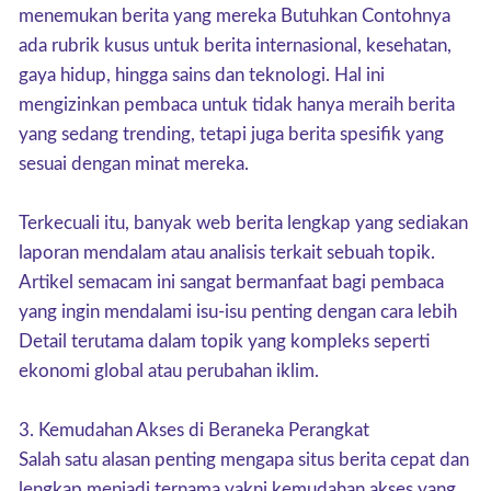
menemukan berita yang mereka Butuhkan Contohnya
ada rubrik kusus untuk berita internasional, kesehatan,
gaya hidup, hingga sains dan teknologi. Hal ini
mengizinkan pembaca untuk tidak hanya meraih berita
yang sedang trending, tetapi juga berita spesifik yang
sesuai dengan minat mereka.
Terkecuali itu, banyak web berita lengkap yang sediakan
laporan mendalam atau analisis terkait sebuah topik.
Artikel semacam ini sangat bermanfaat bagi pembaca
yang ingin mendalami isu-isu penting dengan cara lebih
Detail terutama dalam topik yang kompleks seperti
ekonomi global atau perubahan iklim.
3. Kemudahan Akses di Beraneka Perangkat
Salah satu alasan penting mengapa situs berita cepat dan
lengkap menjadi ternama yakni kemudahan akses yang