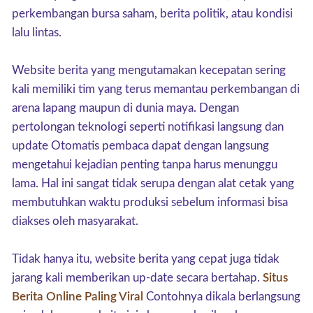
perkembangan bursa saham, berita politik, atau kondisi
lalu lintas.
Website berita yang mengutamakan kecepatan sering
kali memiliki tim yang terus memantau perkembangan di
arena lapang maupun di dunia maya. Dengan
pertolongan teknologi seperti notifikasi langsung dan
update Otomatis pembaca dapat dengan langsung
mengetahui kejadian penting tanpa harus menunggu
lama. Hal ini sangat tidak serupa dengan alat cetak yang
membutuhkan waktu produksi sebelum informasi bisa
diakses oleh masyarakat.
Tidak hanya itu, website berita yang cepat juga tidak
jarang kali memberikan up-date secara bertahap.
Situs
Berita Online Paling Viral
Contohnya dikala berlangsung