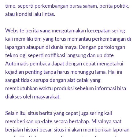
time, seperti perkembangan bursa saham, berita politik,
atau kondisi lalu lintas.
Website berita yang mengutamakan kecepatan sering
kali memiliki tim yang terus memantau perkembangan di
lapangan ataupun di dunia maya. Dengan pertolongan
teknologi seperti notifikasi langsung dan up date
Automatis pembaca dapat dengan cepat mengetahui
kejadian penting tanpa harus menunggu lama. Hal ini
sangat tidak serupa dengan alat cetak yang
membutuhkan waktu produksi sebelum informasi bisa
diakses oleh masyarakat.
Selain itu, situs berita yang cepat juga sering kali
memberikan up-date secara bertahap. Misalnya saat
berjalan histori besar, situs ini akan memberikan laporan