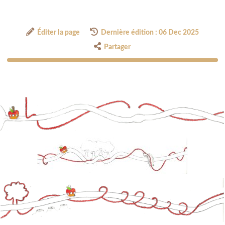
Éditer la page
Dernière édition : 06 Dec 2025
Partager