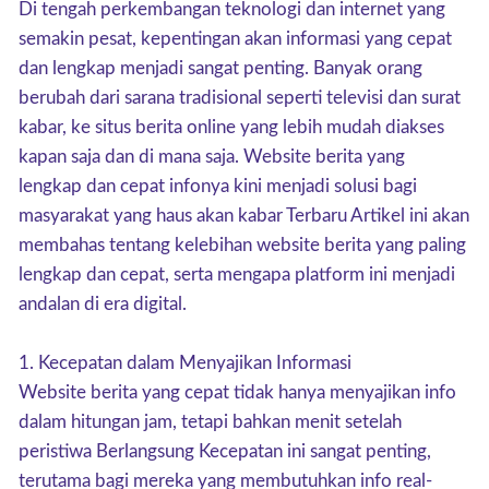
Di tengah perkembangan teknologi dan internet yang
semakin pesat, kepentingan akan informasi yang cepat
dan lengkap menjadi sangat penting. Banyak orang
berubah dari sarana tradisional seperti televisi dan surat
kabar, ke situs berita online yang lebih mudah diakses
kapan saja dan di mana saja. Website berita yang
lengkap dan cepat infonya kini menjadi solusi bagi
masyarakat yang haus akan kabar Terbaru Artikel ini akan
membahas tentang kelebihan website berita yang paling
lengkap dan cepat, serta mengapa platform ini menjadi
andalan di era digital.
1. Kecepatan dalam Menyajikan Informasi
Website berita yang cepat tidak hanya menyajikan info
dalam hitungan jam, tetapi bahkan menit setelah
peristiwa Berlangsung Kecepatan ini sangat penting,
terutama bagi mereka yang membutuhkan info real-