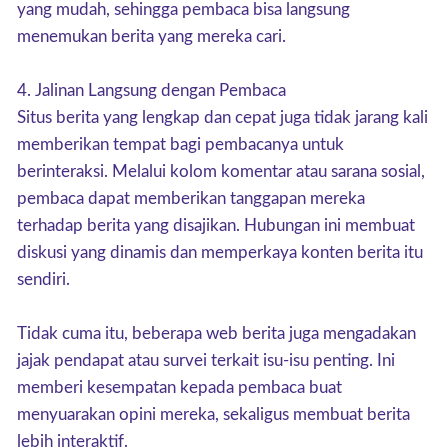
yang mudah, sehingga pembaca bisa langsung
menemukan berita yang mereka cari.
4. Jalinan Langsung dengan Pembaca
Situs berita yang lengkap dan cepat juga tidak jarang kali
memberikan tempat bagi pembacanya untuk
berinteraksi. Melalui kolom komentar atau sarana sosial,
pembaca dapat memberikan tanggapan mereka
terhadap berita yang disajikan. Hubungan ini membuat
diskusi yang dinamis dan memperkaya konten berita itu
sendiri.
Tidak cuma itu, beberapa web berita juga mengadakan
jajak pendapat atau survei terkait isu-isu penting. Ini
memberi kesempatan kepada pembaca buat
menyuarakan opini mereka, sekaligus membuat berita
lebih interaktif.