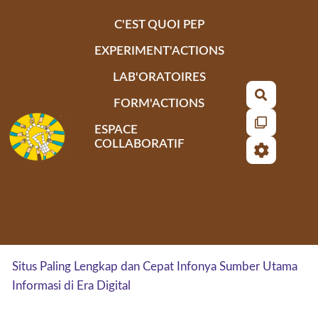
Aller au contenu principal
C'EST QUOI PEP
EXPERIMENT'ACTIONS
LAB'ORATOIRES
Recherch
FORM'ACTIONS
ESPACE
COLLABORATIF
Situs Paling Lengkap dan Cepat Infonya Sumber Utama
Informasi di Era Digital