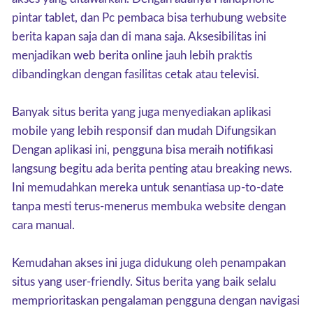
pintar tablet, dan Pc pembaca bisa terhubung website
berita kapan saja dan di mana saja. Aksesibilitas ini
menjadikan web berita online jauh lebih praktis
dibandingkan dengan fasilitas cetak atau televisi.
Banyak situs berita yang juga menyediakan aplikasi
mobile yang lebih responsif dan mudah Difungsikan
Dengan aplikasi ini, pengguna bisa meraih notifikasi
langsung begitu ada berita penting atau breaking news.
Ini memudahkan mereka untuk senantiasa up-to-date
tanpa mesti terus-menerus membuka website dengan
cara manual.
Kemudahan akses ini juga didukung oleh penampakan
situs yang user-friendly. Situs berita yang baik selalu
memprioritaskan pengalaman pengguna dengan navigasi