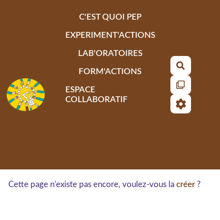
Aller au contenu principal
C'EST QUOI PEP
EXPERIMENT'ACTIONS
LAB'ORATOIRES
Recherch
FORM'ACTIONS
ESPACE
COLLABORATIF
Cette page n'existe pas encore, voulez-vous la
créer
?