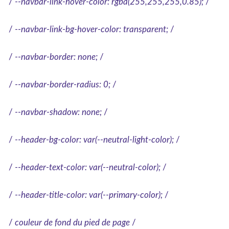
/
--navbar-link-hover-color: rgba(255,255,255,0.85);
/
/
--navbar-link-bg-hover-color: transparent;
/
/
--navbar-border: none;
/
/
--navbar-border-radius: 0;
/
/
--navbar-shadow: none;
/
/
--header-bg-color: var(--neutral-light-color);
/
/
--header-text-color: var(--neutral-color);
/
/
--header-title-color: var(--primary-color);
/
/
couleur de fond du pied de page
/