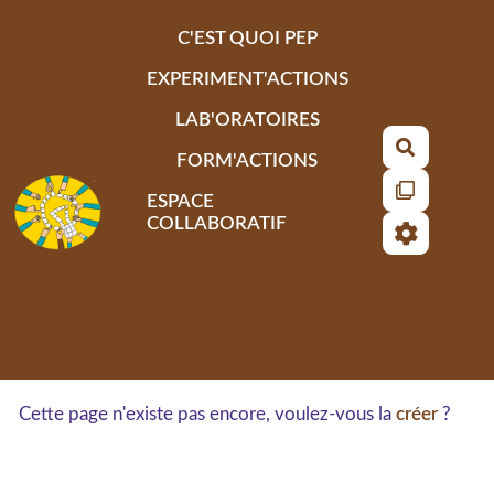
Aller au contenu principal
C'EST QUOI PEP
EXPERIMENT'ACTIONS
LAB'ORATOIRES
Recherch
FORM'ACTIONS
ESPACE
COLLABORATIF
Cette page n'existe pas encore, voulez-vous la
créer
?