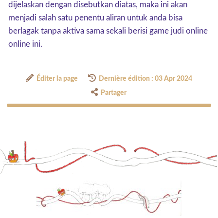
dijelaskan dengan disebutkan diatas, maka ini akan
menjadi salah satu penentu aliran untuk anda bisa
berlagak tanpa aktiva sama sekali berisi game judi online
online ini.
Éditer la page
Dernière édition : 03 Apr 2024
Partager