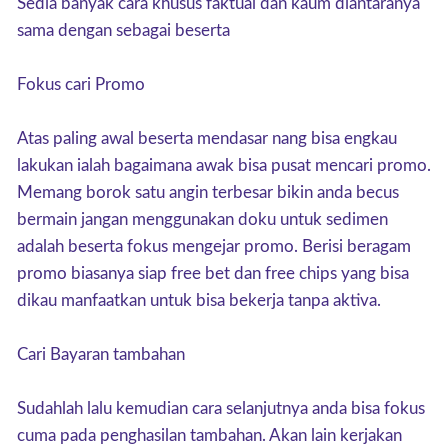
Sedia banyak cara khusus faktual dan kaum diantaranya
sama dengan sebagai beserta
Fokus cari Promo
Atas paling awal beserta mendasar nang bisa engkau
lakukan ialah bagaimana awak bisa pusat mencari promo.
Memang borok satu angin terbesar bikin anda becus
bermain jangan menggunakan doku untuk sedimen
adalah beserta fokus mengejar promo. Berisi beragam
promo biasanya siap free bet dan free chips yang bisa
dikau manfaatkan untuk bisa bekerja tanpa aktiva.
Cari Bayaran tambahan
Sudahlah lalu kemudian cara selanjutnya anda bisa fokus
cuma pada penghasilan tambahan. Akan lain kerjakan