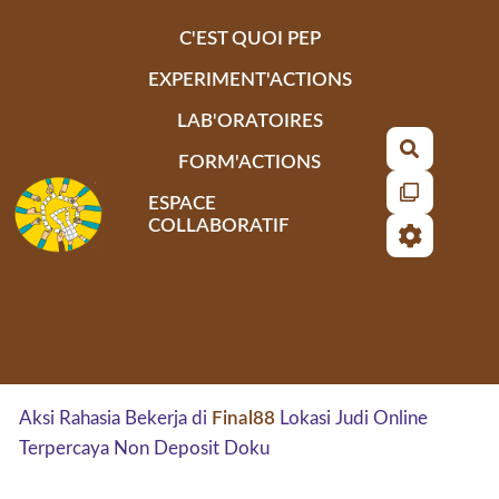
Aller au contenu principal
C'EST QUOI PEP
EXPERIMENT'ACTIONS
LAB'ORATOIRES
Recherch
FORM'ACTIONS
ESPACE
COLLABORATIF
Aksi Rahasia Bekerja di
Final88
Lokasi Judi Online
Terpercaya Non Deposit Doku