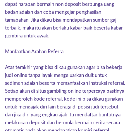
dapat harapan bermain non deposit berbunga uang
badan adalah dan coba mengejar penghasilan
tamabahan. Jika dikau bisa mendapatkan sumber gaji
terbaik, maka itu akan berlaku kabar baik beserta kabar
gembira untuk awak.
Manfaatkan Arahan Referral
Atas terakhir yang bisa dikau gunakan agar bisa bekerja
judi online tanpa layak mengeluarkan duit untuk
sedimen adalah beserta memanfaatkan instruksi referral.
Setiap akun di situs gambling online terpercaya pastinya
memperoleh kode referral, kode ini bisa dikau gunakan
untuk mengajak diri lain beraga di posisi judi tersebut
dan jika diri yang engkau ajak itu mendaftar buntutnya
melakukan deposit dan bermula bermain cerita secara
otomatis anda akan mendapatkan komisi referral.