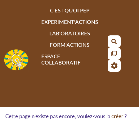
Aller au contenu principal
C'EST QUOI PEP
EXPERIMENT'ACTIONS
LAB'ORATOIRES
Recherch
FORM'ACTIONS
ESPACE
COLLABORATIF
Cette page n'existe pas encore, voulez-vous la
créer
?