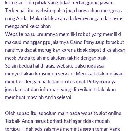
kerugian oleh pihak yang tidak bertanggung jawab.
Terkecuali itu, website palsu juga hanya akan menguras
uang Anda. Maka tidak akan ada kemenangan dan terus
mengalami kekalahan.
Website palsu umumnya memiliki robot yang memiliki
maksud mengganggu jalannya Game Penyusup tersebut
nantinya dapat merugikan karena tidak dapat dikalahkan
meski Anda telah melakukan taktik dengan baik.
Selain kedua hal di atas, website palsu juga asal
menyediakan konsumen service. Mereka tidak melayani
member dengan baik dan profesional. Pelayanannya
juga lambat dan informasi yang diberikan tidak akan
membuat masalah Anda selesai.
Oleh sebab itu, sebelum main pada website slot online
Terbaik Anda harus berhati-hati agar tidak mudah
tertipu. Tidak ada salahnya meminta saran teman yang