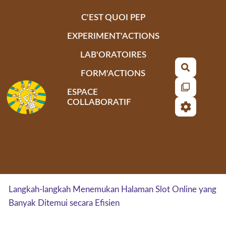
Aller au contenu principal
C'EST QUOI PEP
EXPERIMENT'ACTIONS
LAB'ORATOIRES
Recherch
FORM'ACTIONS
ESPACE
COLLABORATIF
Langkah-langkah Menemukan Halaman Slot Online yang
Banyak Ditemui secara Efisien