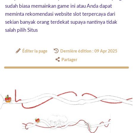
sudah biasa memainkan game ini atau Anda dapat
meminta rekomendasi website slot terpercaya dari
sekian banyak orang terdekat supaya nantinya tidak
salah pilih Situs
Éditer la page
Dernière édition : 09 Apr 2025
Partager