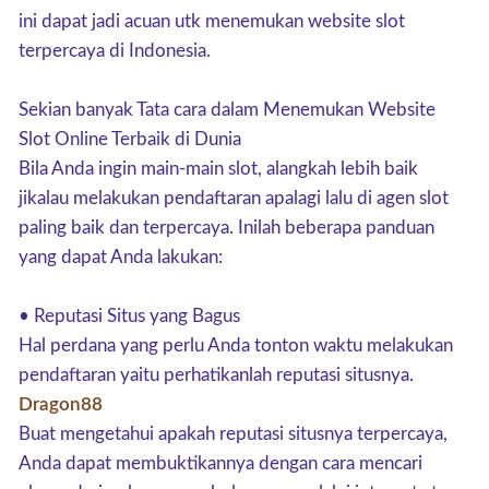
ini dapat jadi acuan utk menemukan website slot
terpercaya di Indonesia.
Sekian banyak Tata cara dalam Menemukan Website
Slot Online Terbaik di Dunia
Bila Anda ingin main-main slot, alangkah lebih baik
jikalau melakukan pendaftaran apalagi lalu di agen slot
paling baik dan terpercaya. Inilah beberapa panduan
yang dapat Anda lakukan:
• Reputasi Situs yang Bagus
Hal perdana yang perlu Anda tonton waktu melakukan
pendaftaran yaitu perhatikanlah reputasi situsnya.
Dragon88
Buat mengetahui apakah reputasi situsnya terpercaya,
Anda dapat membuktikannya dengan cara mencari