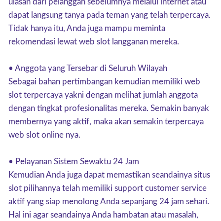
ulasan dari pelanggan sebelumnya melalui internet atau
dapat langsung tanya pada teman yang telah terpercaya.
Tidak hanya itu, Anda juga mampu meminta
rekomendasi lewat web slot langganan mereka.
• Anggota yang Tersebar di Seluruh Wilayah
Sebagai bahan pertimbangan kemudian memiliki web
slot terpercaya yakni dengan melihat jumlah anggota
dengan tingkat profesionalitas mereka. Semakin banyak
membernya yang aktif, maka akan semakin terpercaya
web slot online nya.
• Pelayanan Sistem Sewaktu 24 Jam
Kemudian Anda juga dapat memastikan seandainya situs
slot pilihannya telah memiliki support customer service
aktif yang siap menolong Anda sepanjang 24 jam sehari.
Hal ini agar seandainya Anda hambatan atau masalah,