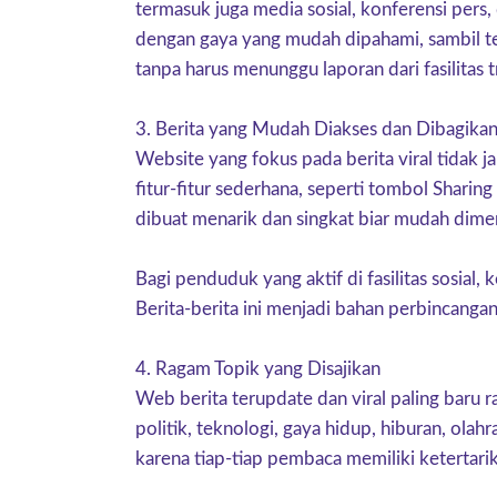
termasuk juga media sosial, konferensi per
dengan gaya yang mudah dipahami, sambil te
tanpa harus menunggu laporan dari fasilitas tr
3. Berita yang Mudah Diakses dan Dibagika
Website yang fokus pada berita viral tidak
fitur-fitur sederhana, seperti tombol Shari
dibuat menarik dan singkat biar mudah dimen
Bagi penduduk yang aktif di fasilitas sosial
Berita-berita ini menjadi bahan perbincangan
4. Ragam Topik yang Disajikan
Web berita terupdate dan viral paling baru r
politik, teknologi, gaya hidup, hiburan, ola
karena tiap-tiap pembaca memiliki ketertar