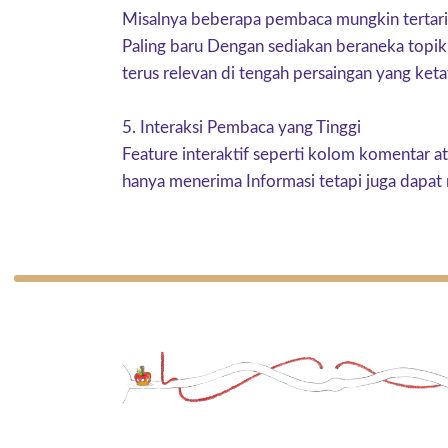
Misalnya beberapa pembaca mungkin tertarik 
Paling baru Dengan sediakan beraneka topik
terus relevan di tengah persaingan yang keta
5. Interaksi Pembaca yang Tinggi
Feature interaktif seperti kolom komentar at
hanya menerima Informasi tetapi juga dapat