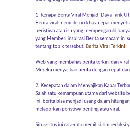
1. Kenapa Berita Viral Menjadi Daya Tarik U
Berita viral memiliki ciri khas: cepat meny
peristiwa atau isu yang mempengaruhi banya
yang Memberi inspirasi Berita semacam ini s
tentang topik tersebut.
Berita Viral Terkini
Web yang membahas berita terkini dan viral 
Mereka menyajikan berita dengan cepat dan
2. Kecepatan dalam Menyajikan Kabar Terba
Salah satu kemampuan utama dari website be
ini, berita bisa menjadi usang dalam hitunga
melaporkan peristiwa penting atau viral.
Situs-situs ini rata-rata memiliki tim reda