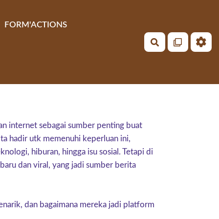
FORM'ACTIONS
Rechercher
kan internet sebagai sumber penting buat
a hadir utk memenuhi keperluan ini,
logi, hiburan, hingga isu sosial. Tetapi di
aru dan viral, yang jadi sumber berita
enarik, dan bagaimana mereka jadi platform