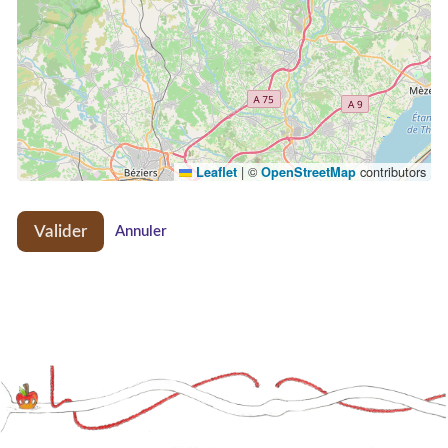
|
©
contributors
Leaflet
OpenStreetMap
Valider
Annuler