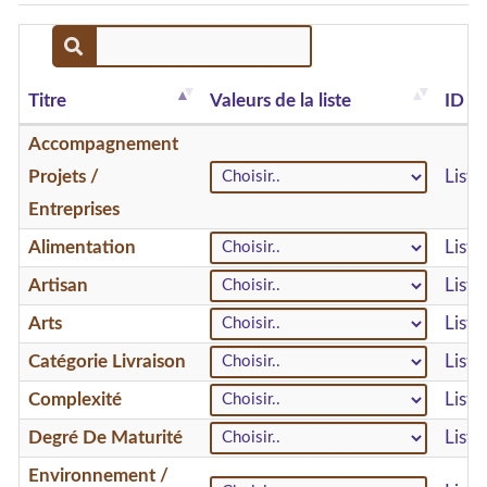
Titre
Valeurs de la liste
ID
Accompagnement
Projets /
List
Entreprises
Alimentation
Liste
Artisan
Liste
Arts
List
Catégorie Livraison
Liste
Complexité
List
Degré De Maturité
List
Environnement /