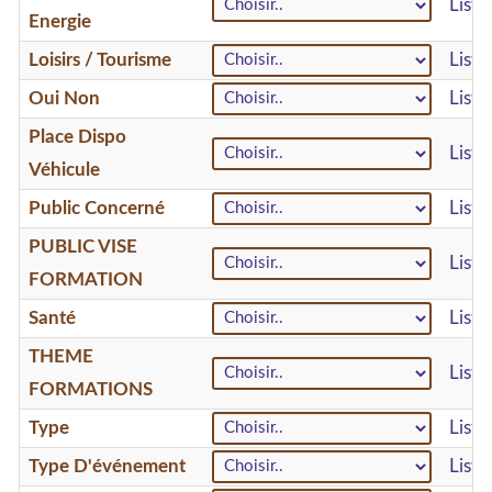
List
Energie
Loisirs / Tourisme
Liste
Oui Non
List
Place Dispo
List
Véhicule
Public Concerné
List
PUBLIC VISE
Liste
FORMATION
Santé
Liste
THEME
List
FORMATIONS
Type
Liste
Type D'événement
List