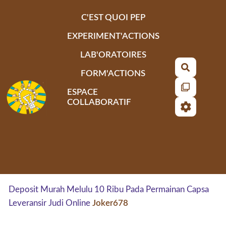
Aller au contenu principal
C'EST QUOI PEP
EXPERIMENT'ACTIONS
LAB'ORATOIRES
Recherch
FORM'ACTIONS
ESPACE
COLLABORATIF
Deposit Murah Melulu 10 Ribu Pada Permainan Capsa
Leveransir Judi Online
Joker678