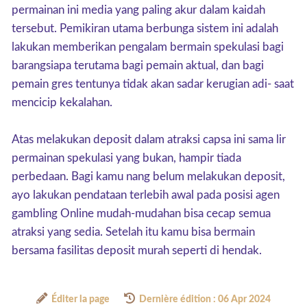
permainan ini media yang paling akur dalam kaidah
tersebut. Pemikiran utama berbunga sistem ini adalah
lakukan memberikan pengalam bermain spekulasi bagi
barangsiapa terutama bagi pemain aktual, dan bagi
pemain gres tentunya tidak akan sadar kerugian adi- saat
mencicip kekalahan.
Atas melakukan deposit dalam atraksi capsa ini sama lir
permainan spekulasi yang bukan, hampir tiada
perbedaan. Bagi kamu nang belum melakukan deposit,
ayo lakukan pendataan terlebih awal pada posisi agen
gambling Online mudah-mudahan bisa cecap semua
atraksi yang sedia. Setelah itu kamu bisa bermain
bersama fasilitas deposit murah seperti di hendak.
Éditer la page
Dernière édition : 06 Apr 2024