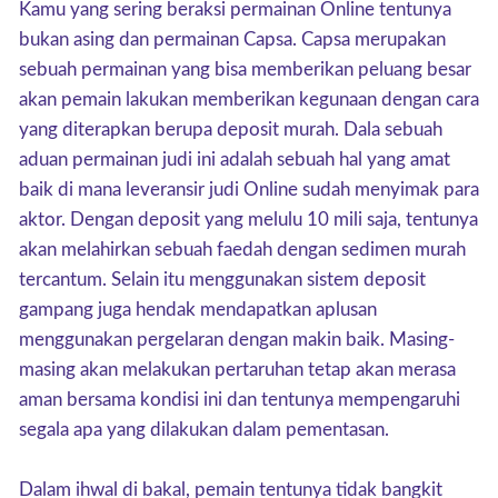
Kamu yang sering beraksi permainan Online tentunya
bukan asing dan permainan Capsa. Capsa merupakan
sebuah permainan yang bisa memberikan peluang besar
akan pemain lakukan memberikan kegunaan dengan cara
yang diterapkan berupa deposit murah. Dala sebuah
aduan permainan judi ini adalah sebuah hal yang amat
baik di mana leveransir judi Online sudah menyimak para
aktor. Dengan deposit yang melulu 10 mili saja, tentunya
akan melahirkan sebuah faedah dengan sedimen murah
tercantum. Selain itu menggunakan sistem deposit
gampang juga hendak mendapatkan aplusan
menggunakan pergelaran dengan makin baik. Masing-
masing akan melakukan pertaruhan tetap akan merasa
aman bersama kondisi ini dan tentunya mempengaruhi
segala apa yang dilakukan dalam pementasan.
Dalam ihwal di bakal, pemain tentunya tidak bangkit