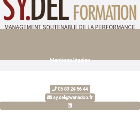
Mentions légales
06 83 24 56 44
sy.del@wanadoo.fr