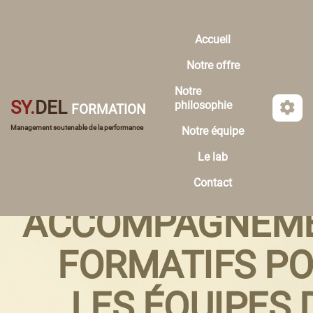
Aller au contenu principal
Accueil
Notre offre
Notre
SY.
DEL
philosophie
FORMATION
Management soutenable de la performance
Notre équipe
Le lab
Contact
ACCOMPAGNEM
FORMATIFS P
LES ÉQUIPES 