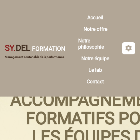
Aller au contenu principal
Accueil
Notre offre
Notre
SY.
DEL
philosophie
FORMATION
Management soutenable de la performance
Notre équipe
Le lab
Contact
ACCOMPAGNEM
FORMATIFS P
LES ÉQUIPES 