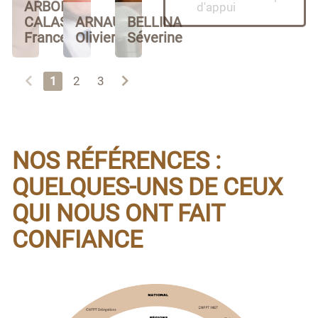
ARBOIX-
d'appui
CALAS
ARNAULT
BELLINA
France
Olivier
Séverine
1
2
3
NOS RÉFÉRENCES :
QUELQUES-UNS DE CEUX
QUI NOUS ONT FAIT
CONFIANCE