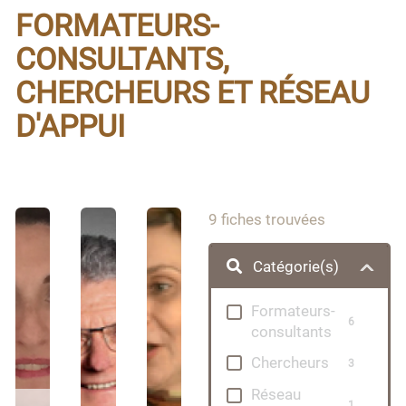
FORMATEURS-
consultants.
CONSULTANTS,
CHERCHEURS ET RÉSEAU
D'APPUI
9
fiches trouvées
Catégorie(s)
Formateurs-
6
consultants
Chercheurs
3
Réseau
1