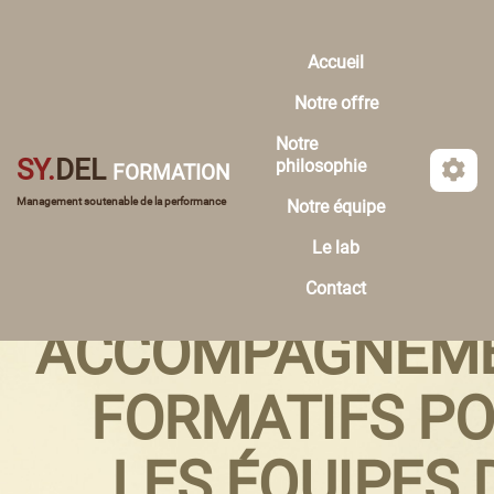
Aller au contenu principal
Accueil
Notre offre
Notre
SY.
DEL
philosophie
FORMATION
Management soutenable de la performance
Notre équipe
Le lab
Contact
ACCOMPAGNEM
FORMATIFS P
LES ÉQUIPES 