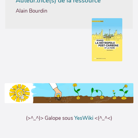
Auteur.trice(s) de la ressource
Alain Bourdin
(>^_^)> Galope sous
YesWiki
<(^_^<)