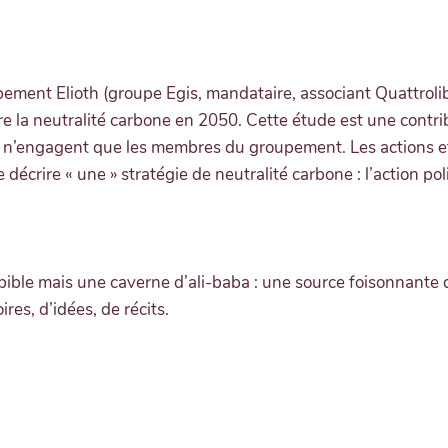
ent Elioth (groupe Egis, mandataire, associant Quattrolibri
ndre la neutralité carbone en 2050. Cette étude est une contr
et n’engagent que les membres du groupement. Les actions e
écrire « une » stratégie de neutralité carbone : l’action po
 bible mais une caverne d’ali-baba : une source foisonnante 
res, d’idées, de récits.