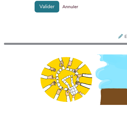
Valider
Annuler
É