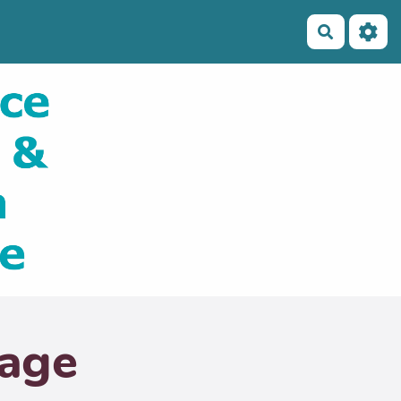
Recherch
page