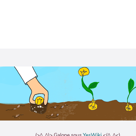
(>^_^)> Galope sous
YesWiki
<(^_^<)