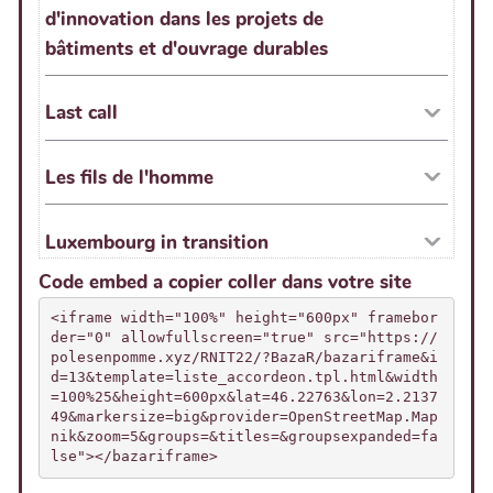
Code embed a copier coller dans votre site
<iframe width="100%" height="600px" framebor
der="0" allowfullscreen="true" src="https://
polesenpomme.xyz/RNIT22/?BazaR/bazariframe&i
d=13&template=liste_accordeon.tpl.html&width
=100%25&height=600px&lat=46.22763&lon=2.2137
49&markersize=big&provider=OpenStreetMap.Map
nik&zoom=5&groups=&titles=&groupsexpanded=fa
lse"></bazariframe>