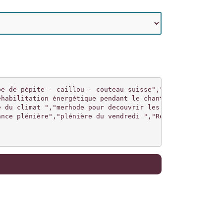
pe de pépite - caillou - couteau suisse","Qui a déposé ce
éhabilitation énergétique pendant le chantier",Caillou,"C
 du climat ","merhode pour decouvrir les causes et effet