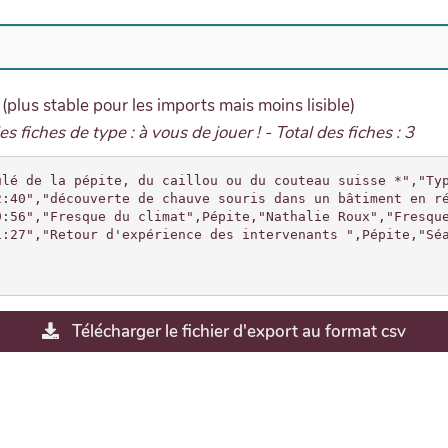
 (plus stable pour les imports mais moins lisible)
s fiches de type : à vous de jouer ! - Total des fiches : 3
ulé de la pépite, du caillou ou du couteau suisse *","Ty
2:40","découverte de chauve souris dans un bâtiment en r
9:56","Fresque du climat",Pépite,"Nathalie Roux","Fresque
Télécharger le fichier d'export au format csv