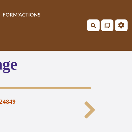
FORM'ACTIONS
Rechercher
age
n24849