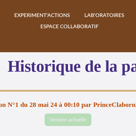
EXPERIMENT'ACTIONS
LAB'ORATOIRES
ESPACE COLLABORATIF
Historique de la p
on N°1 du 28 mai 24 à 00:10 par PrinceClabor
Version actuelle