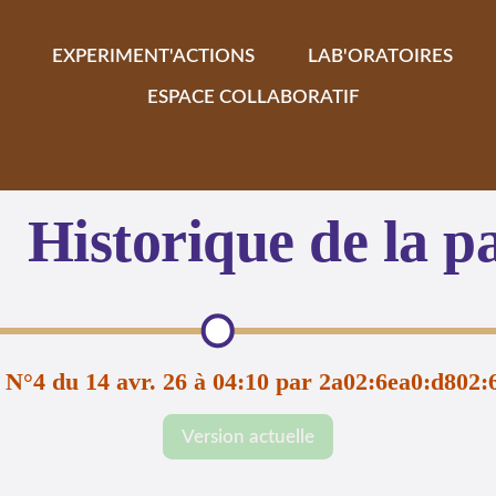
EXPERIMENT'ACTIONS
LAB'ORATOIRES
ESPACE COLLABORATIF
Historique de la p
 N°4 du 14 avr. 26 à 04:10 par 2a02:6ea0:d802:
Version actuelle