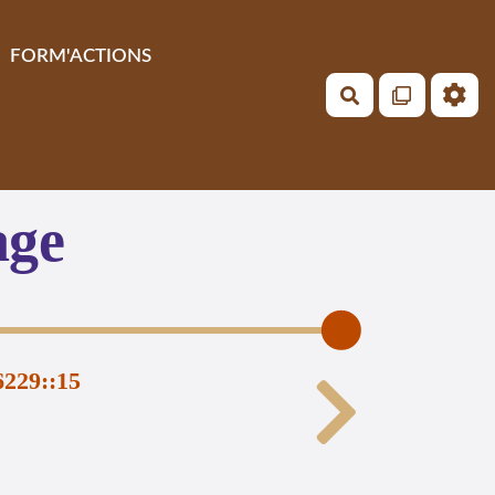
FORM'ACTIONS
Rechercher
age
6229::15