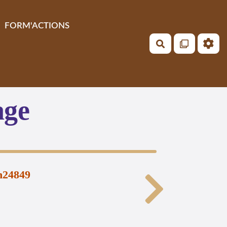
FORM'ACTIONS
Rechercher
age
n24849