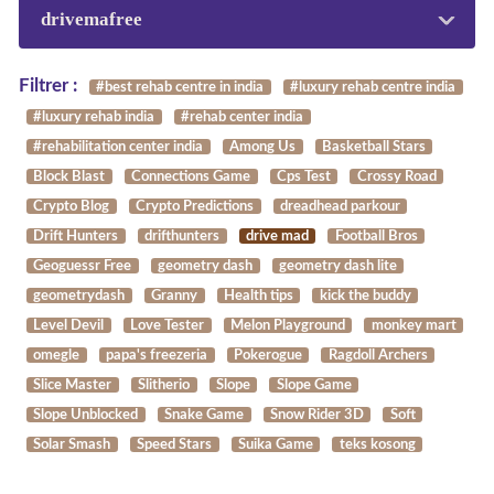
drivemafree
Filtrer :
#best rehab centre in india
#luxury rehab centre india
#luxury rehab india
#rehab center india
#rehabilitation center india
Among Us
Basketball Stars
Block Blast
Connections Game
Cps Test
Crossy Road
Crypto Blog
Crypto Predictions
dreadhead parkour
Drift Hunters
drifthunters
drive mad
Football Bros
Geoguessr Free
geometry dash
geometry dash lite
geometrydash
Granny
Health tips
kick the buddy
Level Devil
Love Tester
Melon Playground
monkey mart
omegle
papa's freezeria
Pokerogue
Ragdoll Archers
Slice Master
Slitherio
Slope
Slope Game
Slope Unblocked
Snake Game
Snow Rider 3D
Soft
Solar Smash
Speed Stars
Suika Game
teks kosong