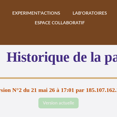
EXPERIMENT'ACTIONS
LAB'ORATOIRES
ESPACE COLLABORATIF
Historique de la p
sion N°2 du 21 mai 26 à 17:01 par 185.107.162
Version actuelle