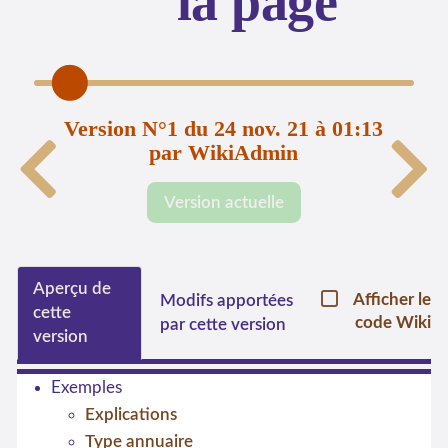
la page
Version N°1 du 24 nov. 21 à 01:13
par WikiAdmin
Version actuelle
Aperçu de
Afficher le
Modifs apportées
cette
code Wiki
par cette version
version