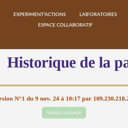
EXPERIMENT'ACTIONS
LAB'ORATOIRES
ESPACE COLLABORATIF
Historique de la p
rsion N°1 du 9 nov. 24 à 10:17 par 109.230.218.
Version actuelle