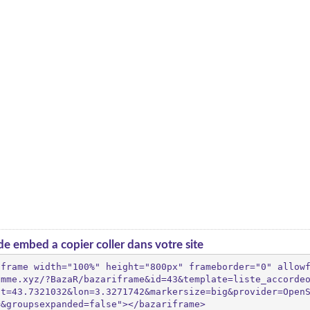
e embed a copier coller dans votre site
iframe width="100%" height="800px" frameborder="0" allow
omme.xyz/?BazaR/bazariframe&id=43&template=liste_accorde
at=43.7321032&lon=3.3271742&markersize=big&provider=Open
=&groupsexpanded=false"></bazariframe>