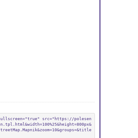
fullscreen="true" src="https://polesen
on.tpl.html&width=100%25&height=800px&
StreetMap.Mapnik&zoom=10&groups=&title